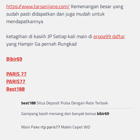
https://www.tarsanijane.com/
Kemenangan besar yang
sudah pasti didapatkan dan juga mudah untuk
mendapatkannya
ketagihan di kasiih JP Setiap kali main di
eropa99 daftar
yang Hampir Ga pernah Rungkad
Bibir69
PARIS 77
PARIS77
Best188
best188
Situs Deposit Pulsa Dengan Rate Terbaik
Gampang kasih menang dan banyak bonus
bibir69
Main Pake
rtp paris77
Makin Cepet WD