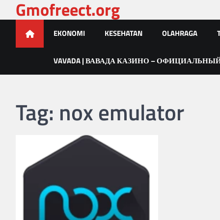
Gmofreect.org
Skip
to
content
EKONOMI
KESEHATAN
OLAHRAGA
VAVADA | ВАВАДА КАЗИНО – ОФИЦИАЛЬНЫЙ 
Tag:
nox emulator