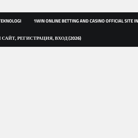
TEKNOLOGI
1WIN ONLINE BETTING AND CASINO OFFICIAL SITE IN
САЙТ, РЕГИСТРАЦИЯ, ВХОД (2026)